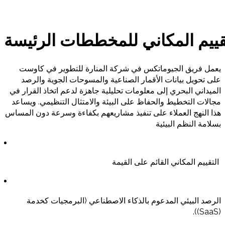
قييم المكاني للمخططات الرئيسة
يعمل
فريق
الجيوماتكس
في
شركة
المنارة
للتطوير
في
كاوست
على
تحويل
بيانات
الأقمار
الصناعية
والمسوحات
الجوية
والرصد
الميداني
البحري
إلى
معلومات
تحليلية
جاهزة
لدعم
اتخاذ
القرار
في
مجالات
التخطيط
والحفاظ
على
البيئة
والامتثال
التنظيمي
.
ويساعد
هذا
النهج
العملاء
على
تنفيذ
مشاريعهم
بكفاءة
وسرعة
دون
المساس
بسلامة
النظم
البيئية
التقييم
المكاني
القائم
على
القيمة
الرصد البيئي المدعوم بالذكاء الاصطناعي (البرمجيات كخدمة
).
(SaaS)