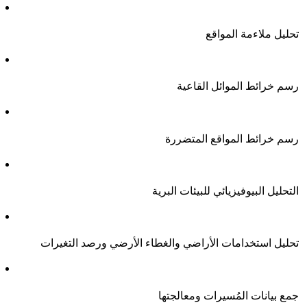
تحليل
ملاءمة
المواقع
رسم
خرائط
الموائل
القاعية
رسم
خرائط
المواقع
المتضررة
التحليل
البيوفيزيائي
للبيئات
البرية
تحليل
استخدامات
الأراضي
والغطاء
الأرضي
ورصد
التغيرات
جمع
بيانات
الم
سيرات
ومعالجتها