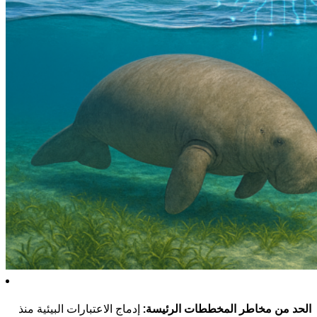
الحد
من
مخاطر
المخططات
الرئيسة:
إدماج
الاعتبارات
البيئية
منذ