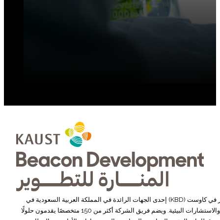
تُعد شركة المنارة للتطوير في كاوست (KBD) إحدى الجهات الرائدة في المملكة العربية السعودية في
مجالي البحوث التطبيقية والاستشارات البيئية. ويضم فريق الشركة أكثر من 150 متخصصًا يقدمون حلولًا