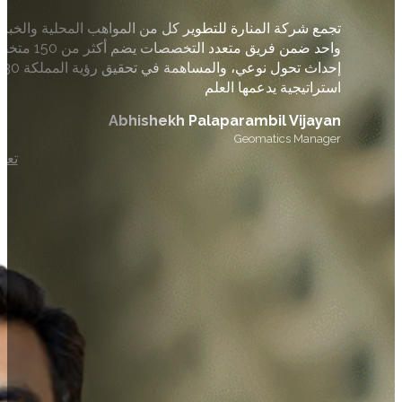
تجمع
شركة
المنارة
للتطوير
كل
من
المواهب
المحلية
والخبرا
واحد
ضمن
فريق
متعدد
التخصصات
يضم
أكثر
من
150
متخص
إحداث
تحول
نوعي
،
والمساهمة
في
تحقيق
رؤية
المملكة
030
استراتيجية
يدعمها
العلم
Abhishekh Palaparambil Vijayan
Geomatics Manager
تعر