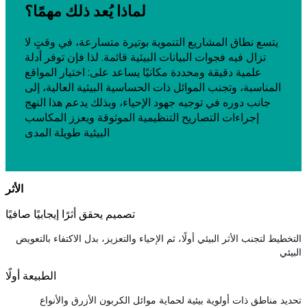
لماذا يُعد ذلك مهمًا؟
يتسع نطاق المشاريع التنموية بوتيرة متسارعة، في وقتٍ لا
تزال فيه فجوات البيانات البيئية قائمة. لذا فإن توفر أدلة
علمية دقيقة ومحددة مكانيًا يساعد على:
اختيار المواقع
المناسبة، وتجنب الموائل ذات الحساسية البيئية العالية، إلى
جانب دوره في توجيه جهود الإحياء،
وبذلك يدعم هذا النهج
إجراءات التصاريح التنظيمية الموثوقة ويعزز المكاسب
البيئية طويلة المدى
الأثر
تصميم يحقق أثرًا إيجابيًا صافيًا
التخطيط لتجنب الأثر البيئي أولًا، ثم الإحياء والتعزيز، بدل الاكتفاء بالتعويض
البيئي
الطبيعة أولًا
تحديد مناطق ذات أولوية بيئية لحماية موائل الكربون الأزرق والأنواع